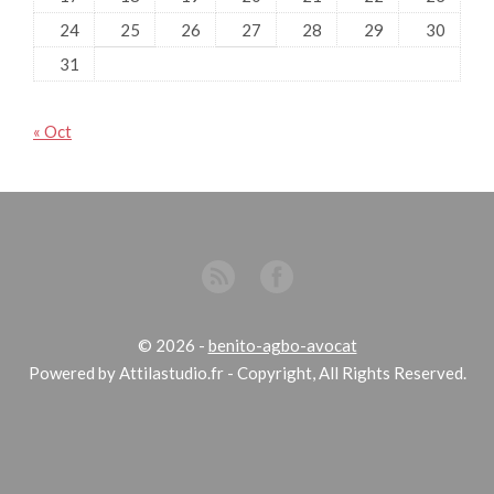
24
25
26
27
28
29
30
31
« Oct
© 2026
-
benito-agbo-avocat
Powered by Attilastudio.fr - Copyright, All Rights Reserved.